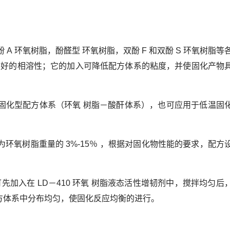
酚 A 环氧树脂，酚醛型 环氧树脂，双酚 F 和双酚 S 环氧树脂等
有好的相溶性；它的加入可降低配方体系的粘度，并使固化产物
加热固化型配方体系（环氧 树脂－酸酐体系），也可应用于低温固
般为环氧树脂重量的 3%-15％ ，根据对固化物性能的要求，配方
加入在 LD－410 环氧 树脂液态活性增韧剂中，搅拌均匀后
方体系中分布均匀，使固化反应均衡的进行。