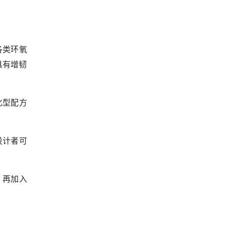
各类环氧
具有增韧
化型配方
设计者可
，再加入