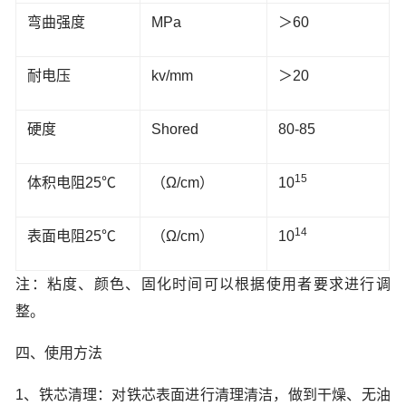
弯曲强度
MPa
＞60
耐电压
kv/mm
＞20
硬度
Shored
80-85
15
体积电阻25℃
（Ω/cm）
10
14
表面电阻25℃
（Ω/cm）
10
注：粘度、颜色、固化时间可以根据使用者要求进行调
整
。
四、使用方法
1、铁芯清理：对铁芯表面进行清理清洁，做到干燥、无油