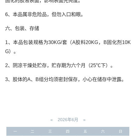
固化的胶液表面，影响表面光亮度。
6、本品属非危险品，但勿入口和眼。
六、包装、存储
1、本品包装规格为30KG/套（A胶料20KG，B固化剂10K
G）。
2、阴凉干燥处贮存，贮存期为六个月（25℃下）。
3、胶体的A、B组分均须密封保存，小心在储存中泄露。
«
2026年6月
»
一
二
三
四
五
六
日